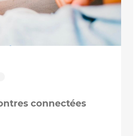
é
ontres connectées