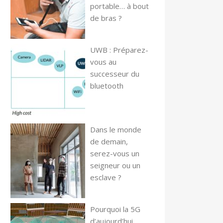
portable… à bout
de bras ?
UWB : Préparez-
vous au
successeur du
bluetooth
Dans le monde
de demain,
serez-vous un
seigneur ou un
esclave ?
Pourquoi la 5G
d’aujourd’hui