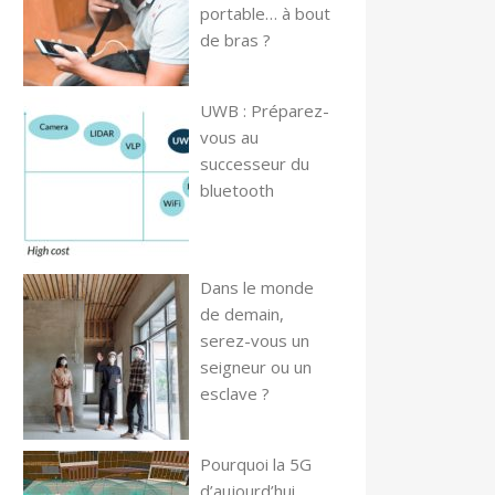
portable… à bout
de bras ?
UWB : Préparez-
vous au
successeur du
bluetooth
Dans le monde
de demain,
serez-vous un
seigneur ou un
esclave ?
Pourquoi la 5G
d’aujourd’hui