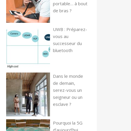
portable… à bout
de bras ?
UWB : Préparez-
vous au
successeur du
bluetooth
Dans le monde
de demain,
serez-vous un
seigneur ou un
esclave ?
Pourquoi la 5G
d’aujourd’hui