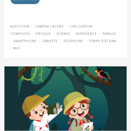
ADDICTION
CAMÉRA CACHÉE
CIRCULATION
COMPLICES
DROGUE
ÉCRANS
EXPÉRIENCE
FAMILLE
SMARTPHONE
TABLETTE
TÉLÉPHONE
TEMPS D'ÉCRAN
WIFI