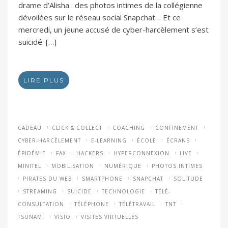
drame d’Alisha : des photos intimes de la collégienne
dévoilées sur le réseau social Snapchat… Et ce
mercredi, un jeune accusé de cyber-harcèlement s’est
suicidé. […]
LIRE PLUS
CADEAU
CLICK & COLLECT
COACHING
CONFINEMENT
CYBER-HARCÈLEMENT
E-LEARNING
ÉCOLE
ÉCRANS
ÉPIDÉMIE
FAX
HACKERS
HYPERCONNEXION
LIVE
MINITEL
MOBILISATION
NUMÉRIQUE
PHOTOS INTIMES
PIRATES DU WEB
SMARTPHONE
SNAPCHAT
SOLITUDE
STREAMING
SUICIDE
TECHNOLOGIE
TÉLÉ-
CONSULTATION
TÉLÉPHONE
TÉLÉTRAVAIL
TNT
TSUNAMI
VISIO
VISITES VIRTUELLES