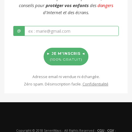
conseils pour
protéger vos enfants
des
dangers
d'Internet et des écrans.
@
► JE M'INSCRIS ◄
(100% GRATUIT)
Adresse email ni vendue ni échangée.
Zéro spam. Désinscription facile.
Confidentialité
Copyright © 2018 SerenWays - All Rights Reserved -
CGU
-
CGV
-