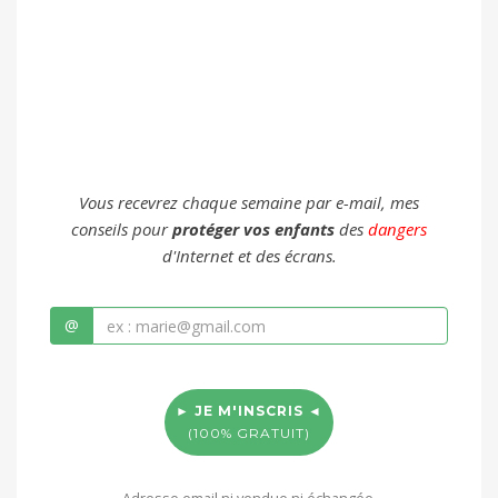
Vous recevrez chaque semaine par e-mail, mes
conseils pour
protéger vos enfants
des
dangers
d'Internet et des écrans.
@
► JE M'INSCRIS ◄
(100% GRATUIT)
Adresse email ni vendue ni échangée.
Zéro spam. Désinscription facile.
Confidentialité