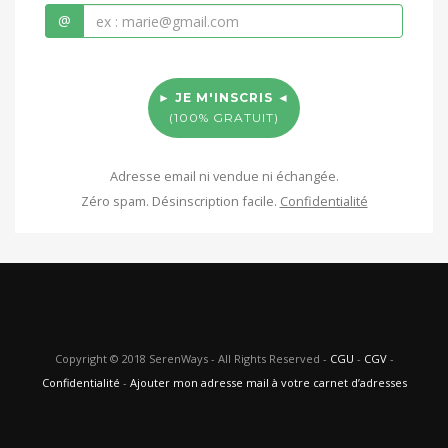
Adresse email ni vendue ni échangée.
Zéro spam. Désinscription facile.
Confidentialité
Copyright © 2018 SerenWays - All Rights Reserved -
CGU
-
CGV
-
Confidentialité
-
Ajouter mon adresse mail à votre carnet d’adresses