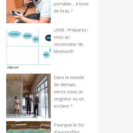
portable… à bout
de bras ?
UWB : Préparez-
vous au
successeur du
bluetooth
Dans le monde
de demain,
serez-vous un
seigneur ou un
esclave ?
Pourquoi la 5G
d’aujourd’hui