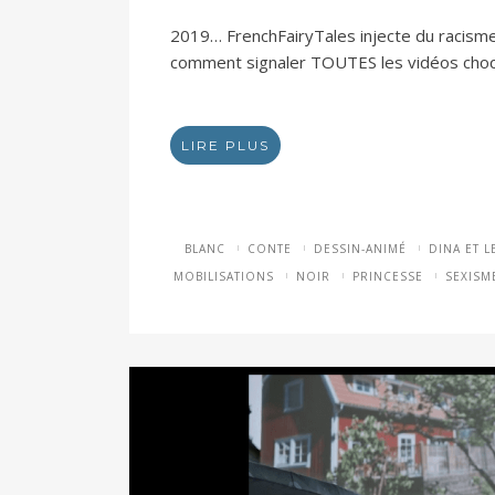
2019… FrenchFairyTales injecte du racisme
comment signaler TOUTES les vidéos choq
LIRE PLUS
BLANC
CONTE
DESSIN-ANIMÉ
DINA ET L
MOBILISATIONS
NOIR
PRINCESSE
SEXISM