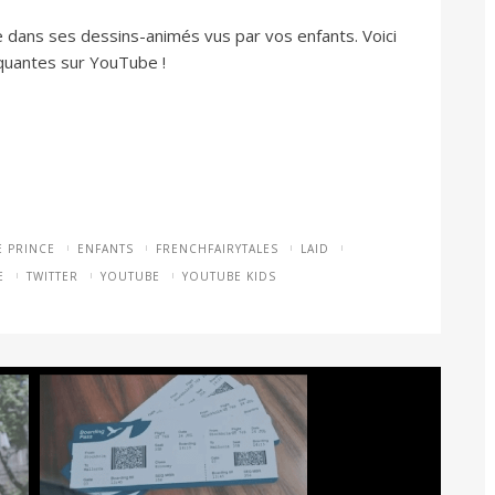
 dans ses dessins-animés vus par vos enfants. Voici
uantes sur YouTube !
E PRINCE
ENFANTS
FRENCHFAIRYTALES
LAID
E
TWITTER
YOUTUBE
YOUTUBE KIDS